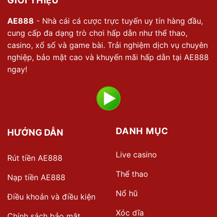
AE888
- Nhà cái cá cược trực tuyến uy tín hàng đầu,
cung cấp đa dạng trò chơi hấp dẫn như thể thao,
casino, xổ số và game bài. Trải nghiệm dịch vụ chuyên
nghiệp, bảo mật cao và khuyến mãi hấp dẫn tại AE888
ngay!
DANH MỤC
HƯỚNG DẪN
Live casino
Rút tiền AE888
Thể thao
Nạp tiền AE888
Nổ hũ
Điều khoản và điều kiện
Xóc dĩa
Chính sách bảo mật