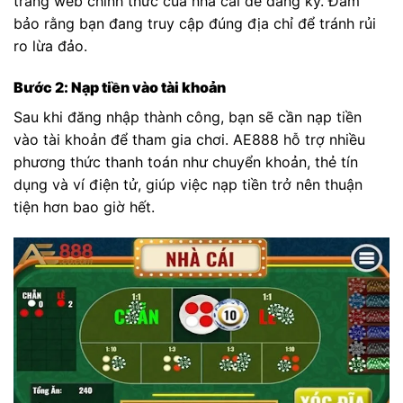
trang web chính thức của nhà cái để đăng ký. Đảm
bảo rằng bạn đang truy cập đúng địa chỉ để tránh rủi
ro lừa đảo.
Bước 2: Nạp tiền vào tài khoản
Sau khi đăng nhập thành công, bạn sẽ cần nạp tiền
vào tài khoản để tham gia chơi. AE888 hỗ trợ nhiều
phương thức thanh toán như chuyển khoản, thẻ tín
dụng và ví điện tử, giúp việc nạp tiền trở nên thuận
tiện hơn bao giờ hết.