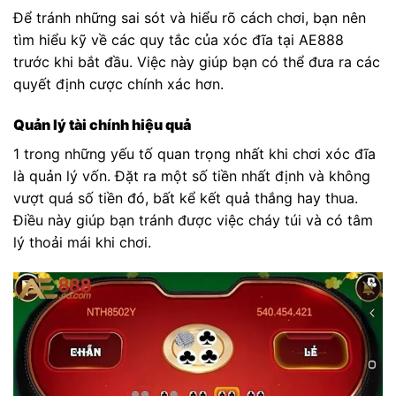
Để tránh những sai sót và hiểu rõ cách chơi, bạn nên
tìm hiểu kỹ về các quy tắc của xóc đĩa tại AE888
trước khi bắt đầu. Việc này giúp bạn có thể đưa ra các
quyết định cược chính xác hơn.
Quản lý tài chính hiệu quả
1 trong những yếu tố quan trọng nhất khi chơi xóc đĩa
là quản lý vốn. Đặt ra một số tiền nhất định và không
vượt quá số tiền đó, bất kể kết quả thắng hay thua.
Điều này giúp bạn tránh được việc cháy túi và có tâm
lý thoải mái khi chơi.